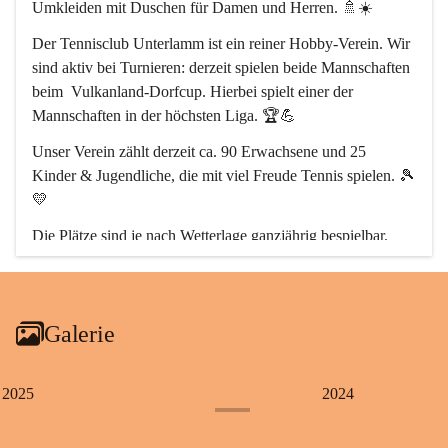
Umkleiden mit Duschen
 für Damen und Herren. 🚿☀️
Der 
Tennisclub Unterlamm
 ist ein reiner Hobby-Verein. Wir 
sind aktiv bei Turnieren: derzeit spielen beide Mannschaften 
beim  
Vulkanland-Dorfcup
. Hierbei spielt einer der 
Mannschaften in der höchsten Liga. 🏆💪
Unser Verein zählt derzeit 
ca. 90 Erwachsene
 und 
25 
Kinder & Jugendliche
, die mit viel Freude Tennis spielen. 🎾
💛
Die Plätze sind 
je nach Wetterlage ganzjährig bespielbar.
So geht Tennis bei uns immer! 🌦️🔥
Galerie
2025
2024
+9