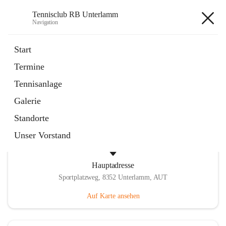
Tennisclub RB Unterlamm
Navigation
Tennisclub RB Unterlamm
Start
Termine
öffnet
Tennisplatzreservierung
Tennisanlage
in
Externe Webseite
neuem
Galerie
Tab
Standorte
Unser Vorstand
Hauptadresse
Sportplatzweg, 8352 Unterlamm, AUT
Auf Karte ansehen