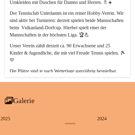
Umkleiden mit Duschen
 für Damen und Herren. 🚿☀️
Der 
Tennisclub Unterlamm
 ist ein reiner Hobby-Verein. Wir 
sind aktiv bei Turnieren: derzeit spielen beide Mannschaften 
beim  
Vulkanland-Dorfcup
. Hierbei spielt einer der 
Mannschaften in der höchsten Liga. 🏆💪
Unser Verein zählt derzeit 
ca. 90 Erwachsene
 und 
25 
Kinder & Jugendliche
, die mit viel Freude Tennis spielen. 🎾
💛
Die Plätze sind 
je nach Wetterlage ganzjährig bespielbar.
So geht Tennis bei uns immer! 🌦️🔥
Galerie
2025
2024
+9