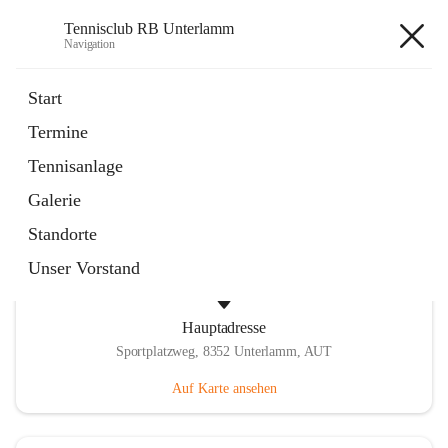
Tennisclub RB Unterlamm
Navigation
Tennisclub RB Unterlamm
Start
Termine
öffnet
Tennisplatzreservierung
Tennisanlage
in
Externe Webseite
neuem
Galerie
Tab
Standorte
Unser Vorstand
Hauptadresse
Sportplatzweg, 8352 Unterlamm, AUT
Auf Karte ansehen